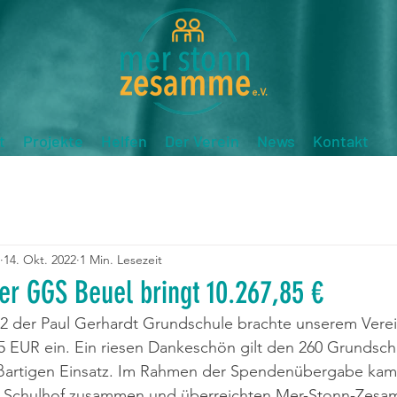
t
Projekte
Helfen
Der Verein
News
Kontakt
14. Okt. 2022
1 Min. Lesezeit
er GGS Beuel bringt 10.267,85 €
2 der Paul Gerhardt Grundschule brachte unserem Verein
 EUR ein. Ein riesen Dankeschön gilt den 260 Grundschü
oßartigen Einsatz. Im Rahmen der Spendenübergabe kame
m Schulhof zusammen und überreichten Mer-Stonn-Zesa