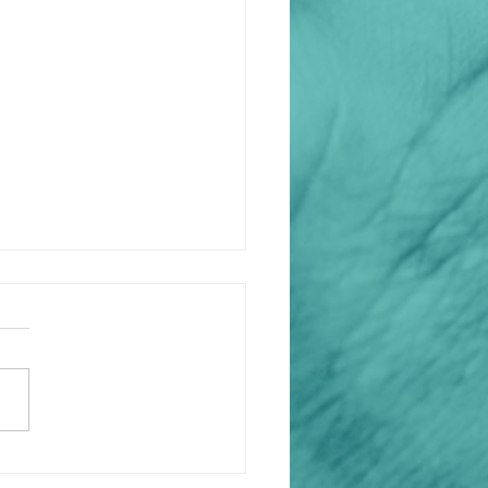
onn Zesamme spendet 15.000 € für