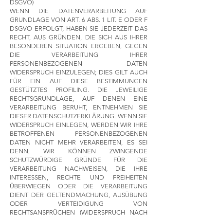
DSGVO)
WENN DIE DATENVERARBEITUNG AUF
GRUNDLAGE VON ART. 6 ABS. 1 LIT. E ODER F
DSGVO ERFOLGT, HABEN SIE JEDERZEIT DAS
RECHT, AUS GRÜNDEN, DIE SICH AUS IHRER
BESONDEREN SITUATION ERGEBEN, GEGEN
DIE VERARBEITUNG IHRER
PERSONENBEZOGENEN DATEN
WIDERSPRUCH EINZULEGEN; DIES GILT AUCH
FÜR EIN AUF DIESE BESTIMMUNGEN
GESTÜTZTES PROFILING. DIE JEWEILIGE
RECHTSGRUNDLAGE, AUF DENEN EINE
VERARBEITUNG BERUHT, ENTNEHMEN SIE
DIESER DATENSCHUTZERKLÄRUNG. WENN SIE
WIDERSPRUCH EINLEGEN, WERDEN WIR IHRE
BETROFFENEN PERSONENBEZOGENEN
DATEN NICHT MEHR VERARBEITEN, ES SEI
DENN, WIR KÖNNEN ZWINGENDE
SCHUTZWÜRDIGE GRÜNDE FÜR DIE
VERARBEITUNG NACHWEISEN, DIE IHRE
INTERESSEN, RECHTE UND FREIHEITEN
ÜBERWIEGEN ODER DIE VERARBEITUNG
DIENT DER GELTENDMACHUNG, AUSÜBUNG
ODER VERTEIDIGUNG VON
RECHTSANSPRÜCHEN (WIDERSPRUCH NACH