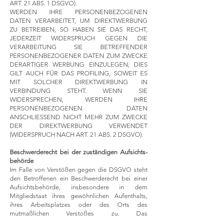
ART. 21 ABS. 1 DSGVO).
WERDEN IHRE PERSONENBEZOGENEN
DATEN VERARBEITET, UM DIREKTWERBUNG
ZU BETREIBEN, SO HABEN SIE DAS RECHT,
JEDERZEIT WIDERSPRUCH GEGEN DIE
VERARBEITUNG SIE BETREFFENDER
PERSONENBEZOGENER DATEN ZUM ZWECKE
DERARTIGER WERBUNG EINZULEGEN; DIES
GILT AUCH FÜR DAS PROFILING, SOWEIT ES
MIT SOLCHER DIREKTWERBUNG IN
VERBINDUNG STEHT. WENN SIE
WIDERSPRECHEN, WERDEN IHRE
PERSONENBEZOGENEN DATEN
ANSCHLIESSEND NICHT MEHR ZUM ZWECKE
DER DIREKTWERBUNG VERWENDET
(WIDERSPRUCH NACH ART. 21 ABS. 2 DSGVO).
Beschwerde­recht bei der zuständigen Aufsichts­
behörde
Im Falle von Verstößen gegen die DSGVO steht
den Betroffenen ein Beschwerderecht bei einer
Aufsichtsbehörde, insbesondere in dem
Mitgliedstaat ihres gewöhnlichen Aufenthalts,
ihres Arbeitsplatzes oder des Orts des
mutmaßlichen Verstoßes zu. Das