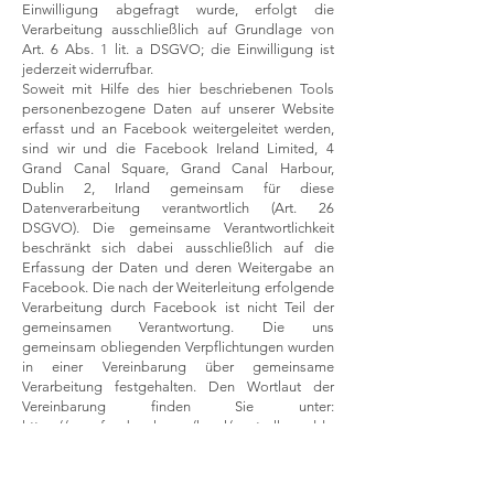
Einwilligung abgefragt wurde, erfolgt die
Verarbeitung ausschließlich auf Grundlage von
Art. 6 Abs. 1 lit. a DSGVO; die Einwilligung ist
jederzeit widerrufbar.
Soweit mit Hilfe des hier beschriebenen Tools
personenbezogene Daten auf unserer Website
erfasst und an Facebook weitergeleitet werden,
sind wir und die Facebook Ireland Limited, 4
Grand Canal Square, Grand Canal Harbour,
Dublin 2, Irland gemeinsam für diese
Datenverarbeitung verantwortlich (Art. 26
DSGVO). Die gemeinsame Verantwortlichkeit
beschränkt sich dabei ausschließlich auf die
Erfassung der Daten und deren Weitergabe an
Facebook. Die nach der Weiterleitung erfolgende
Verarbeitung durch Facebook ist nicht Teil der
gemeinsamen Verantwortung. Die uns
gemeinsam obliegenden Verpflichtungen wurden
in einer Vereinbarung über gemeinsame
Verarbeitung festgehalten. Den Wortlaut der
Vereinbarung finden Sie unter:
https://www.facebook.com/legal/controller_adde
ndum
. Laut dieser Vereinbarung sind wir für die
Erteilung der Datenschutzinformationen beim
Einsatz des Facebook-Tools und für die